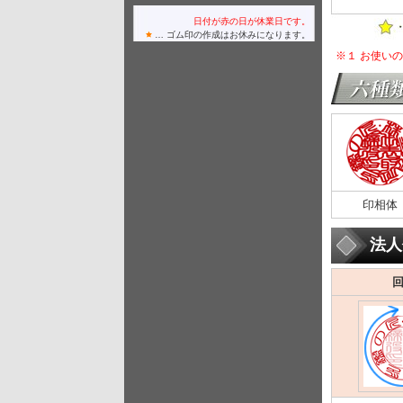
日付が赤の日が休業日です。
… ゴム印の作成はお休みになります。
※１ お使い
印相体
法人