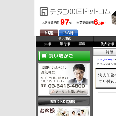
トップページ
>
クリスタルジュ
法人印鑑
タリ付)/