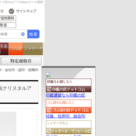
付)/ルビー/21mm/ケース別売
印・会社印・認印・役職印・
胴(クリスタルア
印鑑通販なら印鑑の匠
社版、住所印、組合印