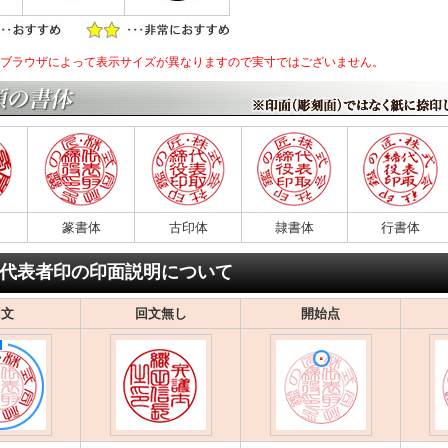
のブラウザによって表示サイズが異なりますので実寸ではございません。
篆書体
古印体
隷書体
行書体
代表者印の印面説明について
回文
回文無し
開始点