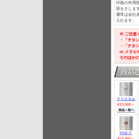
印面の外周
容をさしま
通常は会社
入れます。
※ ご注
・「チタ
・「チタン
or メタ
そのほか
クリスタル
¥15,980
～
ﾗｲﾄﾛｰｽﾞ
¥15,980
～