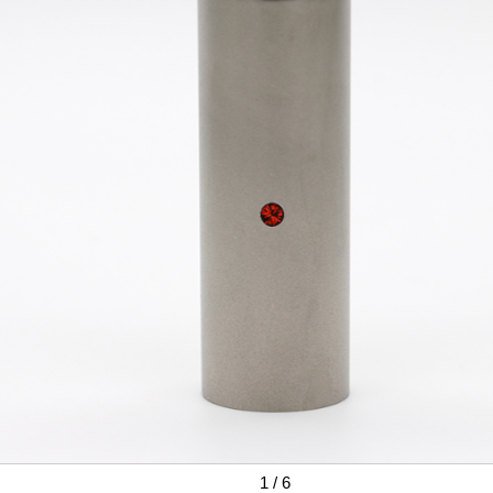
1
/
6