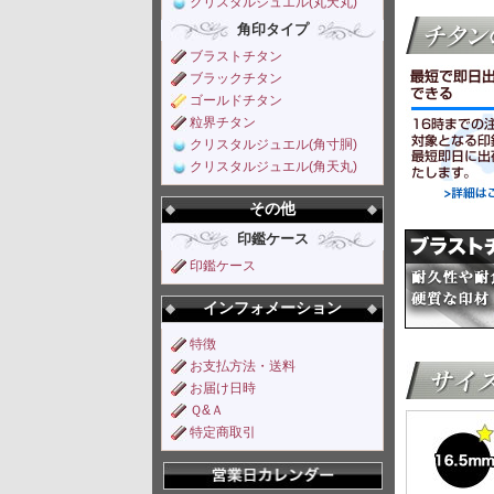
クリスタルジュエル(丸天丸)
角印タイプ
ブラストチタン
ブラックチタン
ゴールドチタン
粒界チタン
クリスタルジュエル(角寸胴)
クリスタルジュエル(角天丸)
その他
印鑑ケース
印鑑ケース
インフォメーション
特徴
お支払方法・送料
お届け日時
Ｑ&Ａ
特定商取引