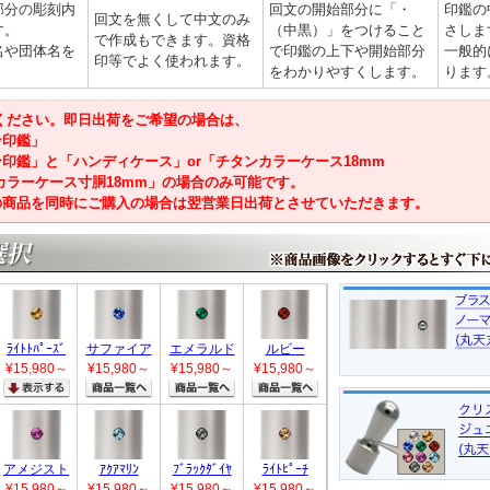
部分の彫刻内
回文の開始部分に「・
印鑑の
回文を無くして中文のみ
す。
（中黒）」をつけること
さしま
で作成もできます。資格
名や団体名を
で印鑑の上下や開始部分
一般的
印等でよく使われます。
をわかりやすくします。
ります
意ください。即日出荷をご希望の場合は、
ン印鑑」
印鑑」と「ハンディケース」or「チタンカラーケース18mm
ルカラーケース寸胴18mm」の場合のみ可能です。
の商品を同時にご購入の場合は翌営業日出荷とさせていただきます。
ﾗｲﾄﾄﾊﾟｰｽﾞ
サファイア
エメラルド
ルビー
¥15,980
～
¥15,980
～
¥15,980
～
¥15,980
～
アメジスト
ｱｸｱﾏﾘﾝ
ﾌﾞﾗｯｸﾀﾞｲﾔ
ﾗｲﾄﾋﾟｰﾁ
¥15,980
～
¥15,980
～
¥15,980
～
¥15,980
～