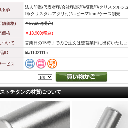
法人印鑑/代表者印/会社印/認印/役職印/クリスタルジ
品名称
胴(クリスタルアタリ付)/ルビー/21mm/ケース別売
店舗価格)
￥37,960(税込)
売価格
￥18,980(税込)
について
営業日の15時までのご注文は翌営業日に出荷いたし
品ID
tita11021115
サービス
ストチタンの材質について