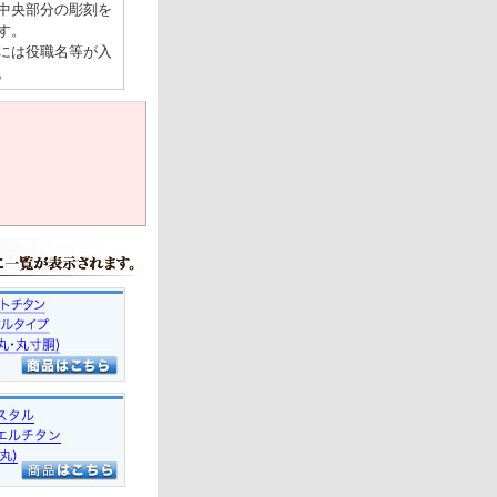
中央部分の彫刻を
す。
には役職名等が入
。